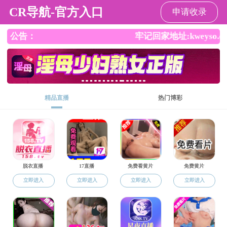
小黄书
学生
教工
校友
家长
考生
小黄书小黄
小黄书概况
师资队伍
本科生教育
研究生教育
书